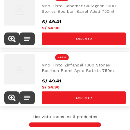
Vino Tinto Cabernet Sauvignon 1000
Stories Bourbon Barrel Aged 750ml
S/
49
.
41
S/
54
.
90
S/
99.90
-
45 %
Vino Tinto Zinfandel 1000 Stories
Bourbon Barrel Aged Botella 750ml
S/
49
.
41
S/
54
.
90
S/
99.90
Has visto todos los
2
productos