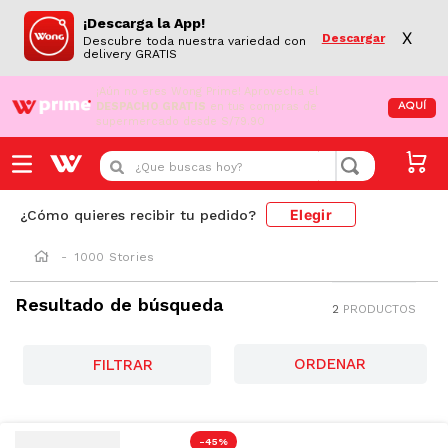
¡Descarga la App!
X
Descargar
Descubre toda nuestra variedad con
delivery GRATIS
¡Aún no eres Wong Prime!
Aprovecha el
DESPACHO GRATIS
en tus compras de
AQUÍ
supermercado desde S/79.90
¿Que buscas hoy?
Elegir
¿Cómo quieres recibir tu pedido?
1000 Stories
Resultado de búsqueda
2
PRODUCTOS
FILTRAR
-
45 %