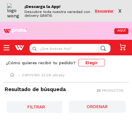
¡Descarga la App!
X
Descargar
Descubre toda nuestra variedad con
delivery GRATIS
¡Aún no eres Wong Prime!
Aprovecha el
DESPACHO GRATIS
en tus compras de
AQUÍ
supermercado desde S/79.90
¿Que buscas hoy?
Elegir
¿Cómo quieres recibir tu pedido?
EXPOVINO 23.08 whisky
Resultado de búsqueda
25
PRODUCTOS
FILTRAR
-
10 %