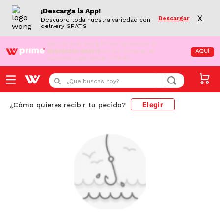
¡Descarga la App!
X
Descargar
Descubre toda nuestra variedad con
delivery GRATIS
¡Aún no eres Wong Prime!
Aprovecha el
DESPACHO GRATIS
en tus compras de
AQUÍ
supermercado desde S/79.90
¿Que buscas hoy?
Elegir
¿Cómo quieres recibir tu pedido?