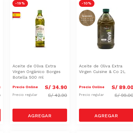
-
19 %
-
10 %
Aceite de Oliva Extra
Aceite de Oliva Extra
Virgen Orgánico Borges
Virgen Cuisine & Co 2L
Botella 500 ml
0
S/
34
.
90
S/
89
.
0
Precio Online
Precio Online
0
S/
42.90
S/
99.0
Precio regular
Precio regular