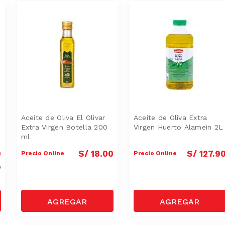
Aceite de Oliva El Olivar
Aceite de Oliva Extra
Extra Virgen Botella 200
Virgen Huerto Alamein 2L
ml
0
S/
18
.
00
S/
127
.
9
Precio Online
Precio Online
0