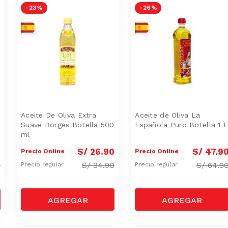
-
23 %
-
26 %
Aceite De Oliva Extra
Aceite de Oliva La
Suave Borges Botella 500
Española Puro Botella 1 
ml
0
S/
26
.
90
S/
47
.
9
Precio Online
Precio Online
0
S/
34.90
S/
64.9
Precio regular
Precio regular