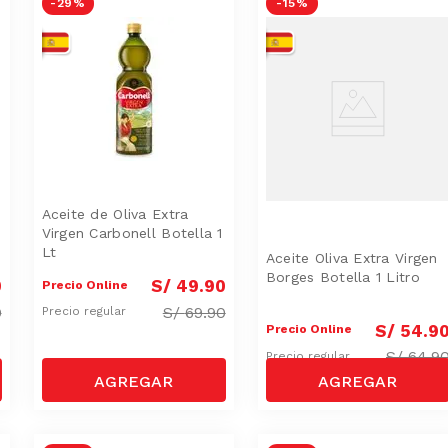
-
29 %
-
15 %
Aceite de Oliva Extra
Virgen Carbonell Botella 1
Lt
Aceite Oliva Extra Virgen
Borges Botella 1 Litro
0
S/
49
.
90
Precio Online
0
S/
69.90
Precio regular
S/
54
.
9
Precio Online
S/
64.9
Precio regular