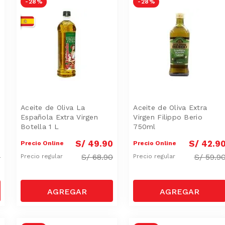
-
28 %
-
28 %
Aceite de Oliva La
Aceite de Oliva Extra
Española Extra Virgen
Virgen Filippo Berio
Botella 1 L
750ml
0
S/
49
.
90
S/
42
.
9
Precio Online
Precio Online
0
S/
68.90
S/
59.9
Precio regular
Precio regular