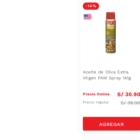
-
14 %
Aceite de Oliva Extra
Virgen PAM Spray 141g
S/
30
.
9
Precio Online
S/
35.9
Precio regular