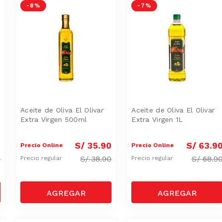
-
8 %
-
7 %
Aceite de Oliva El Olivar
Aceite de Oliva El Olivar
Extra Virgen 500ml
Extra Virgen 1L
0
S/
35
.
90
S/
63
.
9
Precio Online
Precio Online
0
S/
38.90
S/
68.9
Precio regular
Precio regular