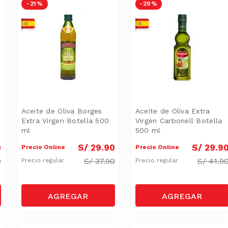
-
21 %
-
29 %
Aceite de Oliva Borges
Aceite de Oliva Extra
Extra Virgen Botella 500
Virgen Carbonell Botella
ml
500 ml
0
S/
29
.
90
S/
29
.
9
Precio Online
Precio Online
0
S/
37.90
S/
41.9
Precio regular
Precio regular