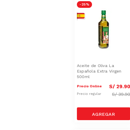
-
25 %
Aceite de Oliva La
Española Extra Virgen
500ml
S/
29
.
9
Precio Online
S/
39.9
Precio regular