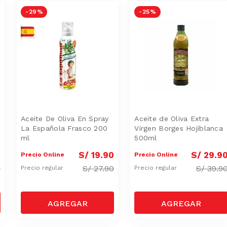
-
29 %
-
25 %
Aceite De Oliva En Spray
Aceite de Oliva Extra
La Española Frasco 200
Virgen Borges Hojiblanca
ml
500ml
0
S/
19
.
90
S/
29
.
9
Precio Online
Precio Online
0
S/
27.90
S/
39.9
Precio regular
Precio regular