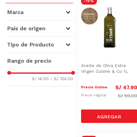
-
19 %
Marca
País de origen
El Olivar
(
14
)
Perú
(
1
)
Tipo de Producto
Filippo Berio
(
9
)
Cuisine & Co
(
8
)
Aceite de Oliva
(
58
)
La Española
(
7
)
Aceite de Oliva Extra Virgen
Aceite de Oliva Extra
Virgen Cuisine & Co 1L
Carbonell
(
7
)
(
1
)
S/ 14.00
–
S/ 124.00
Borges
(
7
)
S/
47
.
9
Olivos del Sur
(
4
)
Precio Online
S/
59.0
Huerto Alamein
(
4
)
Precio regular
Santolivo
(
3
)
Farchioni
(
3
)
Mostrar 7 más