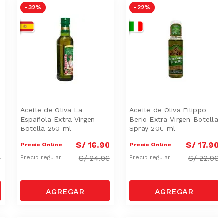
-
32 %
-
22 %
Aceite de Oliva La
Aceite de Oliva Filippo
L
Española Extra Virgen
Berio Extra Virgen Botella
Botella 250 ml
Spray 200 ml
0
S/
16
.
90
S/
17
.
9
Precio Online
Precio Online
0
S/
24.90
S/
22.9
Precio regular
Precio regular