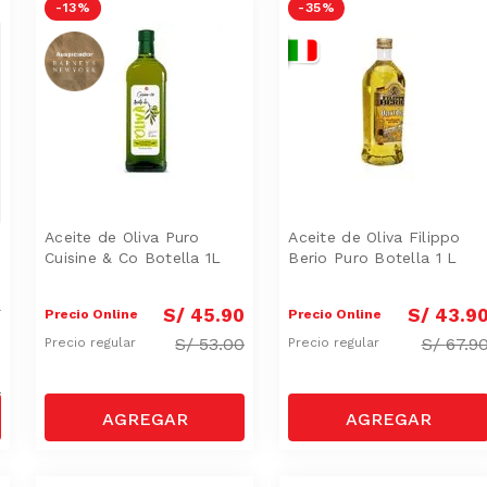
-
13 %
-
35 %
Aceite de Oliva Puro
Aceite de Oliva Filippo
Cuisine & Co Botella 1L
Berio Puro Botella 1 L
l
S/
45
.
90
S/
43
.
9
Precio Online
Precio Online
S/
53.00
S/
67.9
Precio regular
Precio regular
0
0