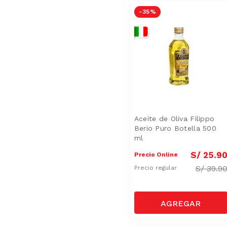
-
35 %
Aceite de Oliva Filippo
Berio Puro Botella 500
ml
S/
25
.
9
Precio Online
S/
39.9
Precio regular