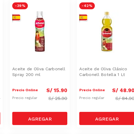
-
39 %
-
42 %
Aceite de Oliva Carbonell
Aceite de Oliva Clásico
Spray 200 ml
Carbonell Botella 1 Lt
0
S/
15
.
90
S/
48
.
9
Precio Online
Precio Online
0
S/
25.90
S/
84.9
Precio regular
Precio regular