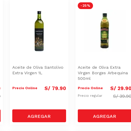
-
25 %
Aceite de Oliva Santolivo
Aceite de Oliva Extra
Extra Virgen 1L
Virgen Borges Arbequina
500ml
0
S/
79
.
90
S/
29
.
9
Precio Online
Precio Online
0
S/
39.9
Precio regular