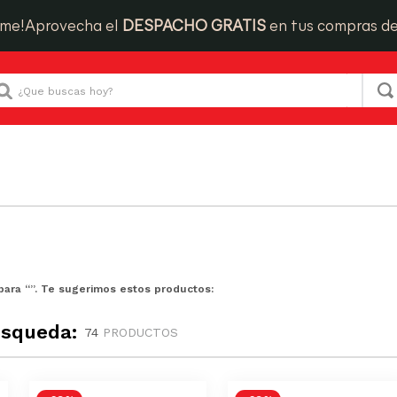
ime!
Aprovecha el
DESPACHO GRATIS
en tus compras d
Que buscas hoy?
para “
”. Te sugerimos estos productos:
úsqueda:
74
PRODUCTOS