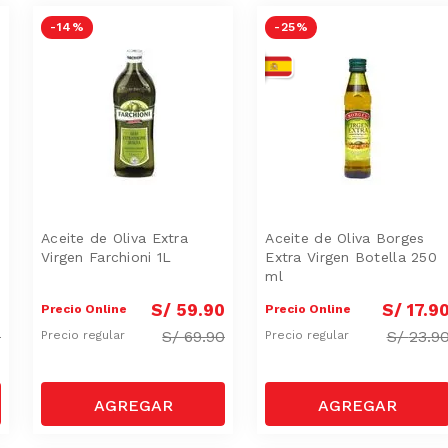
-
14 %
-
25 %
Aceite de Oliva Extra
Aceite de Oliva Borges
Virgen Farchioni 1L
Extra Virgen Botella 250
ml
0
S/
59
.
90
S/
17
.
9
Precio Online
Precio Online
0
S/
69.90
S/
23.9
Precio regular
Precio regular