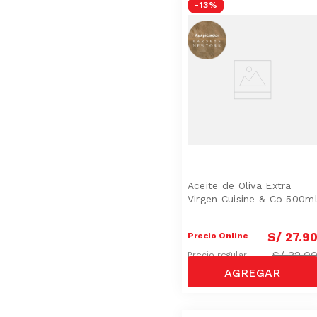
-
13 %
Aceite de Oliva Extra
Virgen Cuisine & Co 500m
S/
27
.
9
Precio Online
S/
32.0
Precio regular