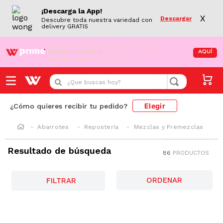
¡Descarga la App!
X
Descargar
Descubre toda nuestra variedad con
delivery GRATIS
¡Aún no eres Wong Prime!
Aprovecha el
DESPACHO GRATIS
en tus compras de
AQUÍ
supermercado desde S/79.90
¿Que buscas hoy?
Elegir
¿Cómo quieres recibir tu pedido?
Abarrotes
Repostería
Mezclas y Premezclas
Resultado de búsqueda
86
PRODUCTOS
AZUCAR/SODIO
FILTRAR