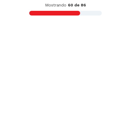
Mezcla para Panqueques y Waffles
Buttermilk Hungry Jack Caja 907 g
S/
25
.
90
AZUCAR/GRASAS-
SAT
Pack de Alfajores de Harina Casa del
Alfajor Caja 515 g
S/
24
.
90