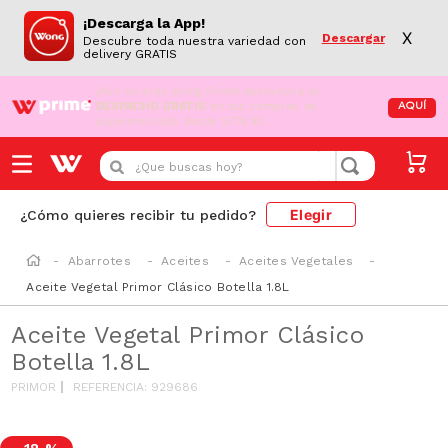
¡Descarga la App!
X
Descargar
Descubre toda nuestra variedad con
delivery GRATIS
¡Aún no eres Wong Prime!
Aprovecha el
DESPACHO GRATIS
en tus compras de
AQUÍ
supermercado desde S/79.90
¿Que buscas hoy?
Elegir
¿Cómo quieres recibir tu pedido?
Abarrotes
Aceites
Aceites Vegetales
Aceite Vegetal Primor Clásico Botella 1.8L
Aceite Vegetal Primor Clásico
Botella 1.8L
PRIMOR
REFERENCIA
:
929686