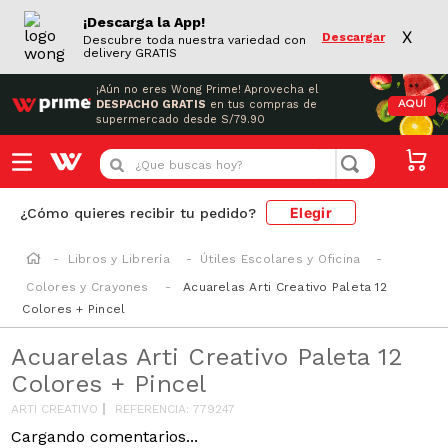
¡Descarga la App!
X
Descargar
Descubre toda nuestra variedad con
delivery GRATIS
¡Aún no eres Wong Prime!
Aprovecha el
DESPACHO GRATIS
en tus compras de
AQUÍ
supermercado desde S/79.90
¿Que buscas hoy?
Elegir
¿Cómo quieres recibir tu pedido?
Libros y Librería
Útiles Escolares y Oficina
Colores y Crayones
Acuarelas Arti Creativo Paleta 12
Colores + Pincel
Acuarelas Arti Creativo Paleta 12
Colores + Pincel
ARTI CREATIVO
REFERENCIA
:
779247
Cargando comentarios...