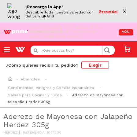
¡Descarga la App!
X
Descargar
Descubre toda nuestra variedad con
delivery GRATIS
¡Aún no eres Wong Prime!
Aprovecha el
DESPACHO GRATIS
en tus compras de
AQUÍ
supermercado desde S/79.90
¿Que buscas hoy?
Elegir
¿Cómo quieres recibir tu pedido?
Abarrotes
Condimentos, Vinagres y Comida Instantánea
Salsas para Cocinar y Tucos
Aderezo de Mayonesa con
Jalapeño Herdez 305g
Aderezo de Mayonesa con Jalapeño
Herdez 305g
HERDEZ
REFERENCIA
:
1047506