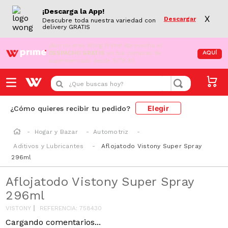
¡Descarga la App!
X
Descargar
Descubre toda nuestra variedad con
delivery GRATIS
¡Aún no eres Wong Prime!
Aprovecha el
DESPACHO GRATIS
en tus compras de
AQUÍ
supermercado desde S/79.90
¿Que buscas hoy?
Elegir
¿Cómo quieres recibir tu pedido?
Hogar y Bazar
Automotriz
Aditivos y Lubricantes
Aflojatodo Vistony Super Spray
296ml
Aflojatodo Vistony Super Spray
296ml
VISTONY
REFERENCIA
:
758430