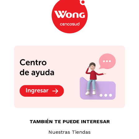
Limpia Parabrisas
Aceite Top Gan Multiuso
Vistony 1L
3 En 1
S/
7
.
50
S/
9
.
70