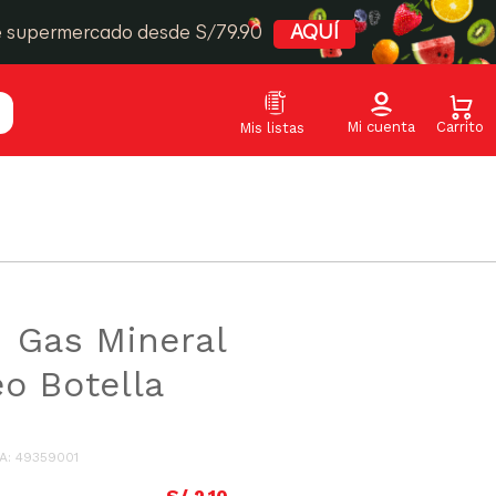
e supermercado desde S/79.90
AQUÍ
 Gas Mineral
o Botella
A
:
49359001