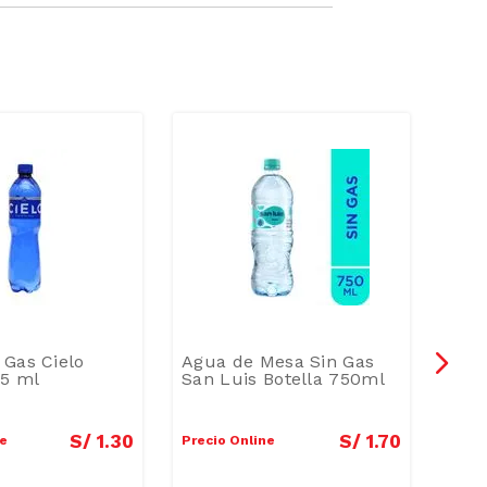
Gas Cielo
Agua de Mesa Sin Gas
Pack
25 ml
San Luis Botella 750ml
Bote
S/
1
.
30
S/
1
.
70
ne
Precio Online
Preci