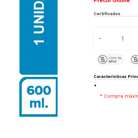
Certificados
－
Características Prin
* Compra máxim