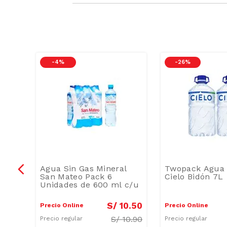
-
4 %
-
26 %
Agua Sin Gas Mineral
Twopack Agua 
l
San Mateo Pack 6
Cielo Bidón 7L
Unidades de 600 ml c/u
0
.
90
S/
10
.
50
Precio Online
Precio Online
S/
10.90
Precio regular
Precio regular