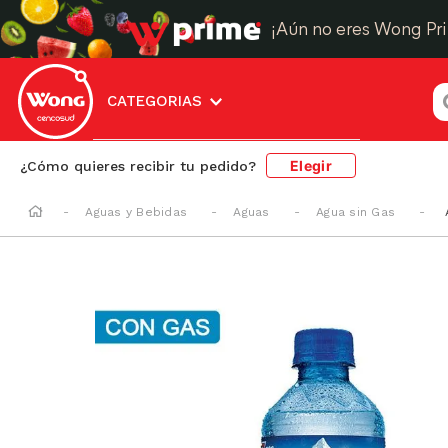
¡Aún no eres Wong Pr
¿
CATEGORIAS
Elegir
¿Cómo quieres recibir tu pedido?
Aguas y Bebidas
Aguas
Agua sin Gas