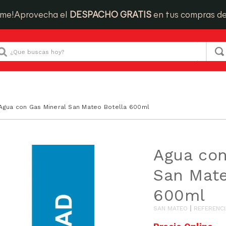
ime!
Aprovecha el
DESPACHO GRATIS
en tus compras d
Que buscas hoy?
Agua con Gas Mineral San Mateo Botella 600ml
Agua con
San Mate
600ml
SAN MATEO
REFERENCI