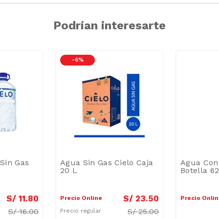
Podrían interesarte
-
6 %
Sin Gas
Agua Sin Gas Cielo Caja
Agua Con 
20 L
Botella 6
S/
11
.
80
S/
23
.
50
Precio Online
Precio Onli
S/
16.00
S/
25.00
Precio regular