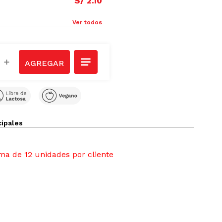
S/
2
.
10
Ver todos
＋
cipales
a de 12 unidades por cliente