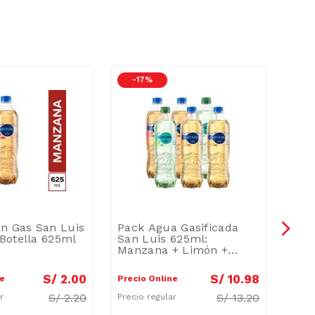
-
17 %
-
1
n Gas San Luis
Pack Agua Gasificada
Bebi
Botella 625ml
San Luis 625ml:
Sab
Manzana + Limón +
Bote
Maracuyá
S/
2
.
00
S/
10
.
98
ne
Precio Online
Preci
S/
2.20
S/
13.20
ar
Precio regular
Preci