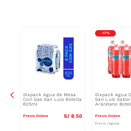
-
17 %
Sixpack Agua de Mesa
Sixpack Agua G
Con Gas San Luis Botella
San Luis Sabor
625ml
Arándano Botel
1
.
30
S/
8
.
50
Precio Online
Precio Online
/
1.50
Precio regular