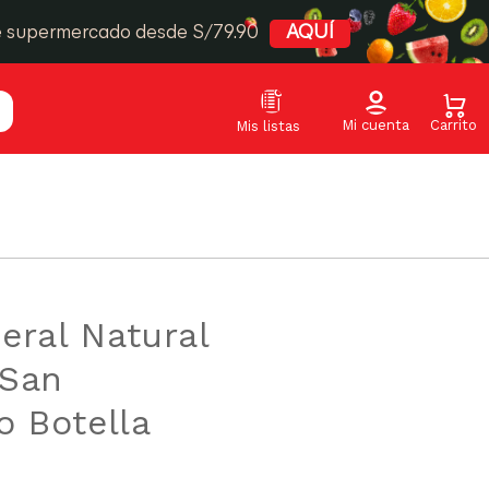
e supermercado desde S/79.90
AQUÍ
eral Natural
 San
o Botella