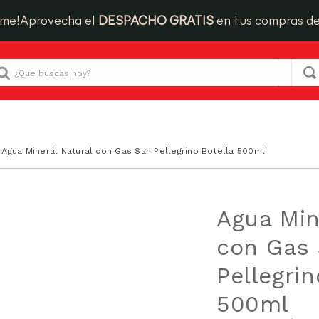
ime!
Aprovecha el
DESPACHO GRATIS
en tus compras d
Que buscas hoy?
Agua Mineral Natural con Gas San Pellegrino Botella 500ml
Agua Min
con Gas
Pellegrin
500ml