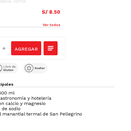
RENCIA
:
222724
S/
8
.
50
Ver todos
＋
cipales
 500 ml
gastronomía y hotelería
on calcio y magnesio
o de sodio
l manantial termal de San Pellegrino