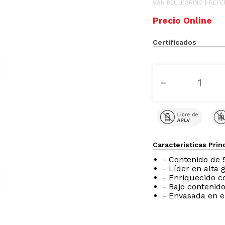
SAN PELLEGRINO
REFE
Certificados
－
Características Prin
- Contenido de
- Líder en alta 
- Enriquecido c
- Bajo contenid
- Envasada en e