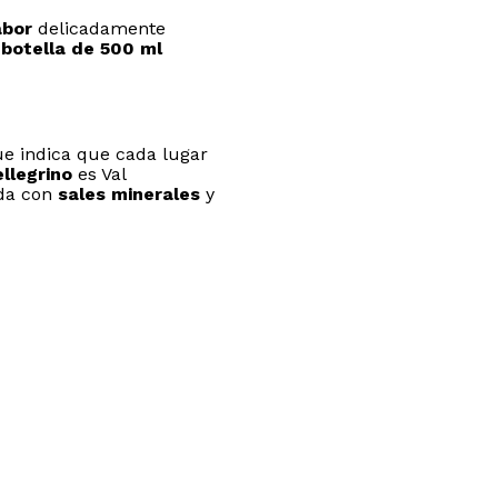
abor
delicadamente
e
botella de 500 ml
ue indica que cada lugar
llegrino
es Val
ida con
sales minerales
y