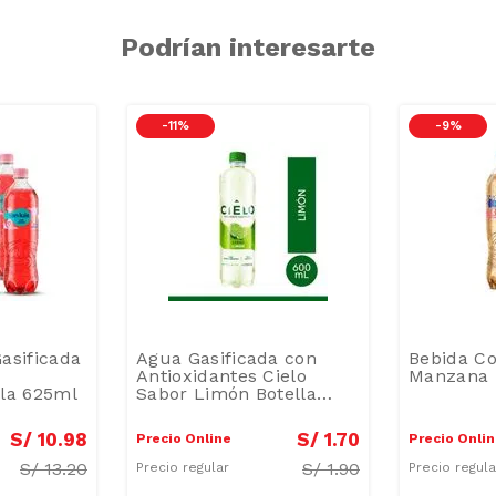
Podrían interesarte
-
11 %
-
9 %
asificada
Agua Gasificada con
Bebida Co
Antioxidantes Cielo
Manzana 
la 625ml
Sabor Limón Botella
600ml
S/
10
.
98
S/
1
.
70
Precio Online
Precio Onli
S/
13.20
S/
1.90
Precio regular
Precio regul