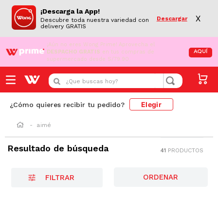
¡Descarga la App!
X
Descargar
Descubre toda nuestra variedad con
delivery GRATIS
¡Aún no eres Wong Prime!
Aprovecha el
DESPACHO GRATIS
en tus compras de
AQUÍ
supermercado desde S/79.90
¿Que buscas hoy?
Elegir
¿Cómo quieres recibir tu pedido?
aimé
Resultado de búsqueda
41
PRODUCTOS
FILTRAR
-
7 %