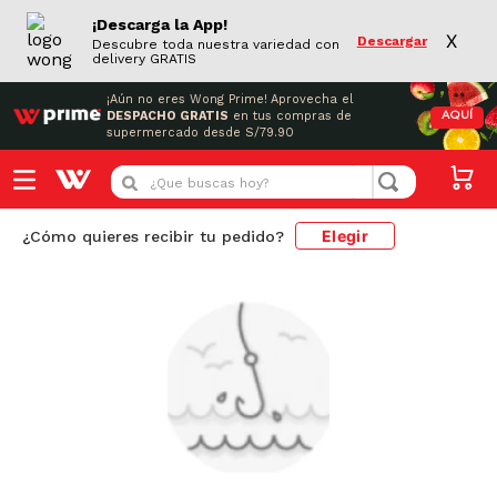
¡Descarga la App!
X
Descargar
Descubre toda nuestra variedad con
delivery GRATIS
¡Aún no eres Wong Prime!
Aprovecha el
DESPACHO GRATIS
en tus compras de
AQUÍ
supermercado desde S/79.90
¿Que buscas hoy?
Elegir
¿Cómo quieres recibir tu pedido?