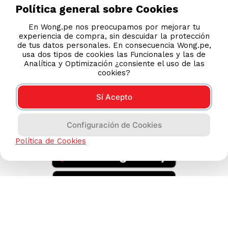
Legales
Política general sobre Cookies
Código de Ética
En Wong.pe nos preocupamos por mejorar tu
experiencia de compra, sin descuidar la protección
de tus datos personales. En consecuencia Wong.pe,
AYUDA CALLCENTER
usa dos tipos de cookies las Funcionales y las de
(511) 613-8888
Analítica y Optimización ¿consiente el uso de las
cookies?
Sí Acepto
DESCARGA NUESTRA APP
Configuración de Cookies
Política de Cookies