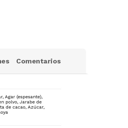
nes
Comentarios
, Agar (espesante),
en polvo, Jarabe de
sta de cacao, Azúcar,