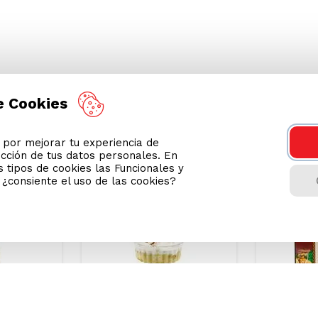
a de soya (emulsionante), Gluten, Leche, Derivados de la 
e Cookies
or mejorar tu experiencia de
ección de tus datos personales. En
 tipos de cookies las Funcionales y
Podrían interesarte
n ¿consiente el uso de las cookies?
CAR/GRASAS-
AZUCAR/GRASAS-
SAT
SAT