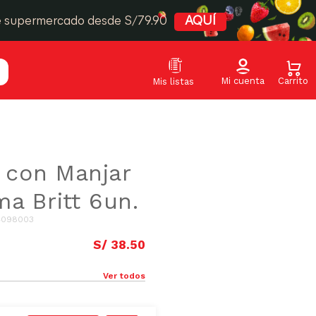
e supermercado desde S/79.90
AQUÍ
s con Manjar
a Britt 6un.
4098003
S/
38
.
50