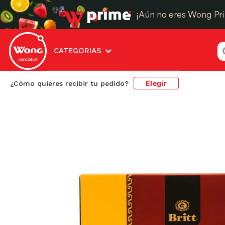
¡Aún no eres Wong Pr
¿
CATEGORIAS
Elegir
¿Cómo quieres recibir tu pedido?
Panadería y Pastelería
Confitería
Pasteles D