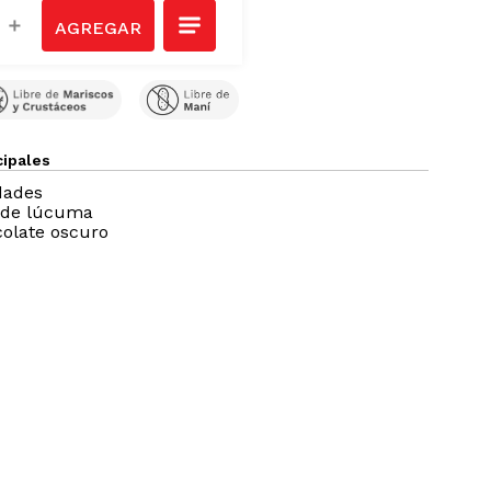
Ver todos
＋
cipales
dades
r de lúcuma
olate oscuro