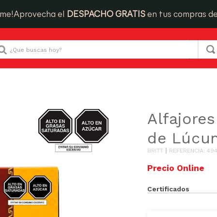
ime!
Aprovecha el
DESPACHO GRATIS
en tus compras d
Que buscas hoy?
ulces y Bocaditos
Alfajores con Manjar de Lúcuma Britt 6un.
AZUCAR/GRASAS-
Alfajore
SAT
de Lúcum
BRITT
REFERENCIA
:
49