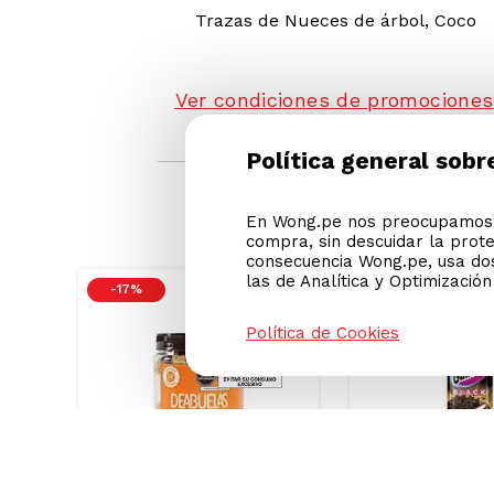
Manteca de cacao, Glucosa, Lecitin
Puede contener
Trazas de
Nueces de árbol, Coco
Política general sobr
Ver condiciones de promociones
En Wong.pe nos preocupamos p
compra, sin descuidar la prot
consecuencia Wong.pe, usa dos
las de Analítica y Optimizació
Política de Cookies
GRASAS-
-
17 %
AZU
AZUCAR/GRASAS-
SAT