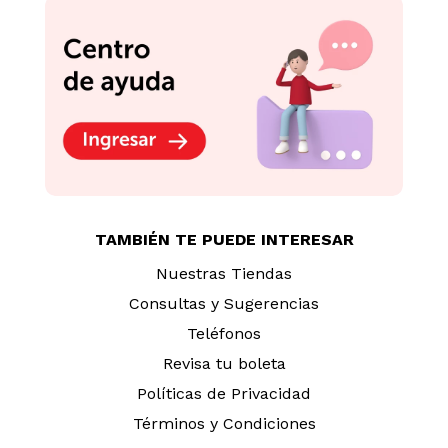
Keke Sabor Vainilla
Orejitas de Chancho
Relleno Gansito
Claribel 225g
Marinela Paquete 50 g
S/
2
.
90
S/
39
.
50