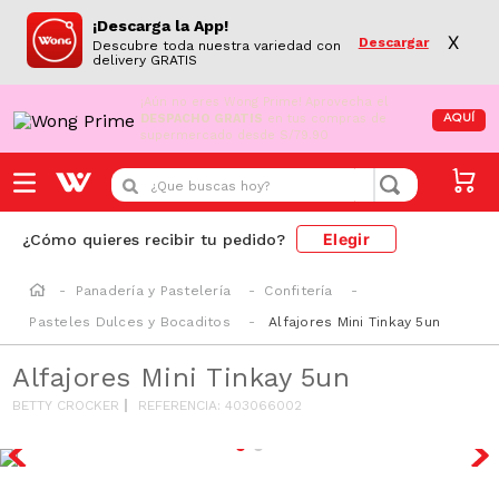
¡Descarga la App!
X
Descargar
Descubre toda nuestra variedad con
delivery GRATIS
¡Aún no eres Wong Prime!
Aprovecha el
DESPACHO GRATIS
en tus compras de
AQUÍ
supermercado desde S/79.90
¿Que buscas hoy?
Elegir
¿Cómo quieres recibir tu pedido?
Panadería y Pastelería
Confitería
Pasteles Dulces y Bocaditos
Alfajores Mini Tinkay 5un
Alfajores Mini Tinkay 5un
BETTY CROCKER
REFERENCIA
:
403066002
AZUCAR/GRAS
SAT