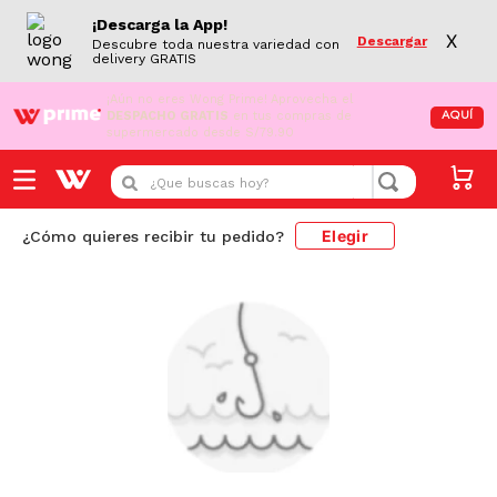
¡Descarga la App!
X
Descargar
Descubre toda nuestra variedad con
delivery GRATIS
¡Aún no eres Wong Prime!
Aprovecha el
DESPACHO GRATIS
en tus compras de
AQUÍ
supermercado desde S/79.90
¿Que buscas hoy?
Elegir
¿Cómo quieres recibir tu pedido?