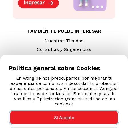
TAMBIÉN TE PUEDE INTERESAR
Nuestras Tiendas
Consultas y Sugerencias
Teléfonos
Revisa tu boleta
Política general sobre Cookies
Políticas de Privacidad
En Wong.pe nos preocupamos por mejorar tu
experiencia de compra, sin descuidar la protección
Términos y Condiciones
de tus datos personales. En consecuencia Wong.pe,
Legales
usa dos tipos de cookies las Funcionales y las de
Analítica y Optimización ¿consiente el uso de las
Código de Ética
cookies?
Sí Acepto
AYUDA CALLCENTER