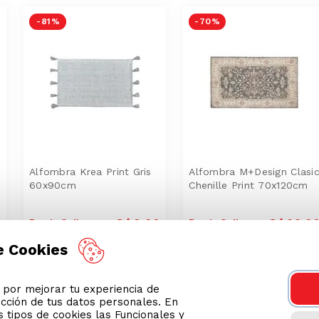
-
81 %
-
70 %
Alfombra Krea Print Gris
Alfombra M+Design Clasi
60x90cm
Chenille Print 70x120cm
0
S/
9
.
90
S/
26
.
9
Precio Online
Precio Online
9
S/
52.99
S/
88.9
Precio regular
Precio regular
e Cookies
or mejorar tu experiencia de
ección de tus datos personales. En
 tipos de cookies las Funcionales y