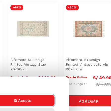
-
69 %
-
30 %
c
Alfombra M+Design
Alfombra M+Design
Printed Vintage Blue
Printed Vintage Jute Alg
90x60cm
90x60cm
0
S/
29
.
90
S/
49
.
9
Precio Online
Precio Online
9
S/
97.99
S/
70.9
Precio regular
Precio regular
Sí Acepto