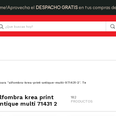
ime!
Aprovecha el
DESPACHO GRATIS
en tus compras d
Que buscas hoy?
para “
alfombra-krea-print-antique-multi-971431-2
”. Te
lfombra krea print
182
PRODUCTOS
ntique multi 71431 2