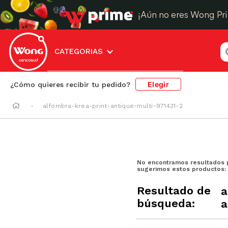
¡Aún no eres Wong Pr
¿
CATEGORIAS
Elegir
¿Cómo quieres recibir tu pedido?
alfombra-krea-print-antique-multi-971431-2
No encontramos resultados 
sugerimos estos productos:
Resultado de
a
búsqueda:
a