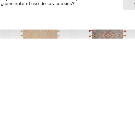
n ¿consiente el uso de las cookies?
-
70 %
-
82 %
Alfombra M+Design
Alfombras Pet Printed
Tufted Tejida Blanca
60x90cm Pink
70x120cm
0
S/
36
.
90
S/
14
.
9
Precio Online
Precio Online
9
S/
121.99
S/
82.9
Precio regular
Precio regular