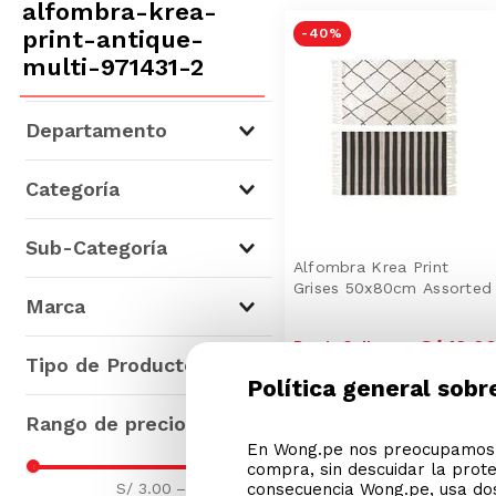
alfombra-krea-
print-antique-
-
40 %
multi-971431-2
Departamento
Dormitorio
(
110
)
Categoría
Hogar y Bazar
(
72
)
Ropa de Cama
(
106
)
Sub-Categoría
Decoración
(
45
)
Alfombra Krea Print
Grises 50x80cm Assorted
Menaje de Mesa
(
22
)
Marca
Baño
(
4
)
S/
19
.
9
Sábanas
(
50
)
Precio Online
Cocina
(
4
)
Krea
(
165
)
Tipo de Producto
S/
32.9
Edredones y Quilts
(
45
)
Precio regular
Muebles
(
1
)
M+Design
(
10
)
Política general sobr
Alfombras
(
29
)
Genérico
(
3
)
Manteles, Individuales,
Kioxx
(
1
)
En Wong.pe nos preocupamos p
Servilletas y Cojines de Sillas
Juegos de Sábanas
(
49
)
Koopman
(
1
)
compra, sin descuidar la prot
(
22
)
S/ 3.00
–
S/ 220.00
consecuencia Wong.pe, usa dos
Plumones
(
34
)
Stof
(
1
)