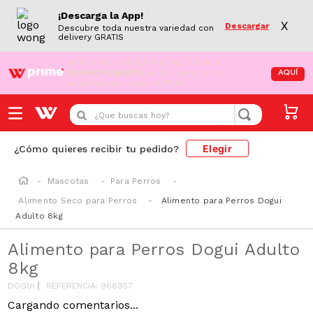
¡Descarga la App!
X
Descargar
Descubre toda nuestra variedad con
delivery GRATIS
¡Aún no eres Wong Prime!
Aprovecha el
DESPACHO GRATIS
en tus compras de
AQUÍ
supermercado desde S/79.90
¿Que buscas hoy?
Elegir
¿Cómo quieres recibir tu pedido?
Mascotas
Para Perros
Alimento Seco para Perros
Alimento para Perros Dogui
Adulto 8kg
Alimento para Perros Dogui Adulto
8kg
DOGUI
REFERENCIA
:
966957
Cargando comentarios...