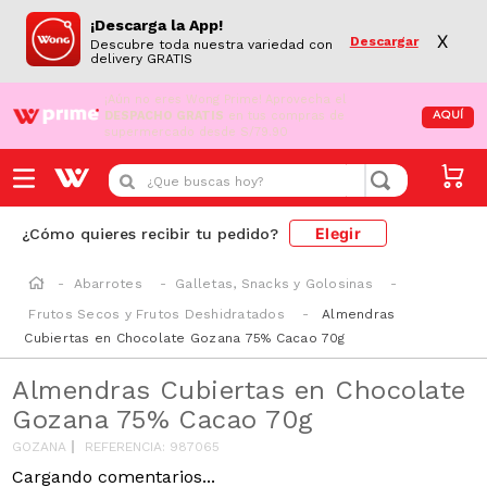
¡Descarga la App!
X
Descargar
Descubre toda nuestra variedad con
delivery GRATIS
¡Aún no eres Wong Prime!
Aprovecha el
DESPACHO GRATIS
en tus compras de
AQUÍ
supermercado desde S/79.90
¿Que buscas hoy?
Elegir
¿Cómo quieres recibir tu pedido?
Abarrotes
Galletas, Snacks y Golosinas
Frutos Secos y Frutos Deshidratados
Almendras
Cubiertas en Chocolate Gozana 75% Cacao 70g
Almendras Cubiertas en Chocolate
Gozana 75% Cacao 70g
GOZANA
REFERENCIA
:
987065
Cargando comentarios...