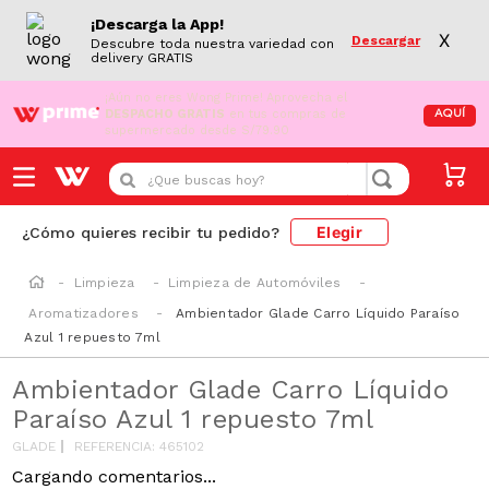
¡Descarga la App!
X
Descargar
Descubre toda nuestra variedad con
delivery GRATIS
¡Aún no eres Wong Prime!
Aprovecha el
DESPACHO GRATIS
en tus compras de
AQUÍ
supermercado desde S/79.90
¿Que buscas hoy?
Elegir
¿Cómo quieres recibir tu pedido?
Limpieza
Limpieza de Automóviles
Aromatizadores
Ambientador Glade Carro Líquido Paraíso
Azul 1 repuesto 7ml
Ambientador Glade Carro Líquido
Paraíso Azul 1 repuesto 7ml
GLADE
REFERENCIA
:
465102
Cargando comentarios...