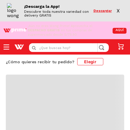
¡Descarga la App!
X
Descargar
Descubre toda nuestra variedad con
delivery GRATIS
¡Aún no eres Wong Prime!
Aprovecha el
DESPACHO GRATIS
en tus compras de
AQUÍ
supermercado desde S/79.90
Cargando comentarios...
¿Que buscas hoy?
Elegir
¿Cómo quieres recibir tu pedido?