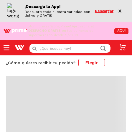
¡Descarga la App!
X
Descargar
Descubre toda nuestra variedad con
delivery GRATIS
¡Aún no eres Wong Prime!
Aprovecha el
DESPACHO GRATIS
en tus compras de
AQUÍ
supermercado desde S/79.90
Cargando comentarios...
¿Que buscas hoy?
Elegir
¿Cómo quieres recibir tu pedido?