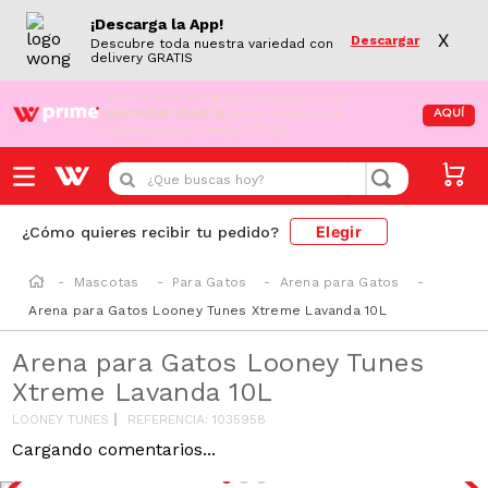
¡Descarga la App!
X
Descargar
Descubre toda nuestra variedad con
delivery GRATIS
¡Aún no eres Wong Prime!
Aprovecha el
DESPACHO GRATIS
en tus compras de
AQUÍ
supermercado desde S/79.90
¿Que buscas hoy?
Elegir
¿Cómo quieres recibir tu pedido?
Mascotas
Para Gatos
Arena para Gatos
Arena para Gatos Looney Tunes Xtreme Lavanda 10L
Arena para Gatos Looney Tunes
Xtreme Lavanda 10L
LOONEY TUNES
REFERENCIA
:
1035958
Cargando comentarios...