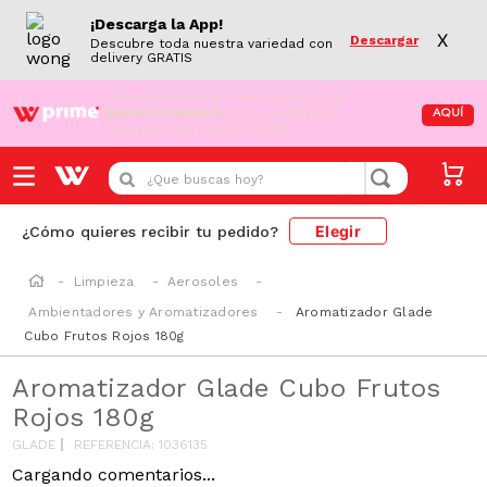
¡Descarga la App!
X
Descargar
Descubre toda nuestra variedad con
delivery GRATIS
¡Aún no eres Wong Prime!
Aprovecha el
DESPACHO GRATIS
en tus compras de
AQUÍ
supermercado desde S/79.90
¿Que buscas hoy?
Elegir
¿Cómo quieres recibir tu pedido?
Limpieza
Aerosoles
Ambientadores y Aromatizadores
Aromatizador Glade
Cubo Frutos Rojos 180g
Aromatizador Glade Cubo Frutos
Rojos 180g
GLADE
REFERENCIA
:
1036135