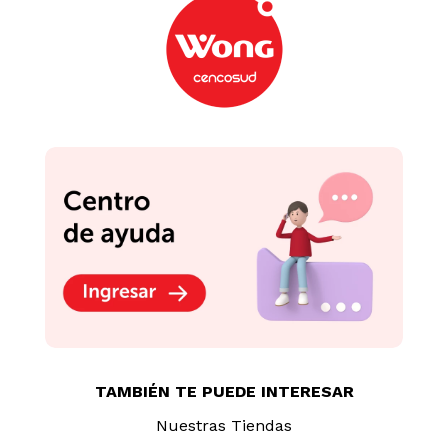
Ambientador en Aerosol
Ambientador Glade
Sapolio Coco Tropical
Aerosol Paraíso Azul
360ml
400ml
S/
7
.
90
S/
10
.
90