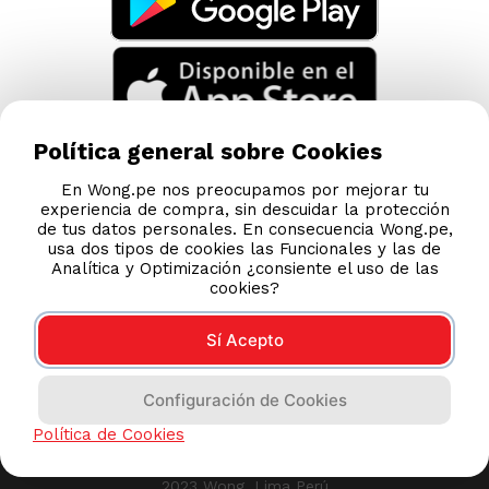
TAMBIÉN TE PUEDE INTERESAR
Nuestras Tiendas
Consultas y Sugerencias
Teléfonos
Política general sobre Cookies
Revisa tu boleta
En Wong.pe nos preocupamos por mejorar tu
experiencia de compra, sin descuidar la protección
Políticas de Privacidad
de tus datos personales. En consecuencia Wong.pe,
Términos y Condiciones
usa dos tipos de cookies las Funcionales y las de
Analítica y Optimización ¿consiente el uso de las
Legales
cookies?
Código de Ética
Sí Acepto
AYUDA CALLCENTER
Configuración de Cookies
(511) 613-8888
Política de Cookies