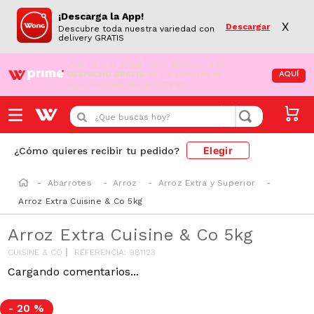
¡Descarga la App!
X
Descargar
Descubre toda nuestra variedad con
delivery GRATIS
¡Aún no eres Wong Prime!
Aprovecha el
DESPACHO GRATIS
en tus compras de
AQUÍ
supermercado desde S/79.90
¿Que buscas hoy?
Elegir
¿Cómo quieres recibir tu pedido?
Abarrotes
Arroz
Arroz Extra y Superior
Arroz Extra Cuisine & Co 5kg
Arroz Extra Cuisine & Co 5kg
CUISINE & CO
REFERENCIA
:
981123
Cargando comentarios...
-
20 %