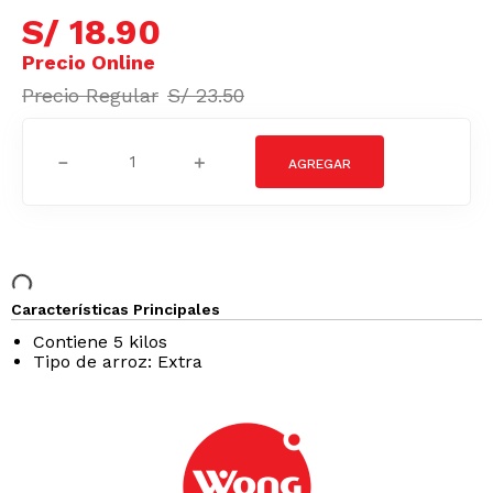
S/
18
.
90
S/
23
.
50
－
＋
Características Principales
Contiene 5 kilos
Tipo de arroz: Extra