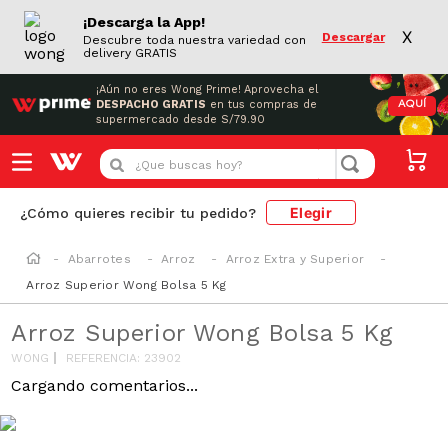
¡Descarga la App!
X
Descargar
Descubre toda nuestra variedad con
delivery GRATIS
¡Aún no eres Wong Prime!
Aprovecha el
DESPACHO GRATIS
en tus compras de
AQUÍ
supermercado desde S/79.90
¿Que buscas hoy?
Elegir
¿Cómo quieres recibir tu pedido?
Abarrotes
Arroz
Arroz Extra y Superior
Arroz Superior Wong Bolsa 5 Kg
Arroz Superior Wong Bolsa 5 Kg
WONG
REFERENCIA
:
23902
Cargando comentarios...