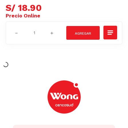
S/
18
.
90
－
＋