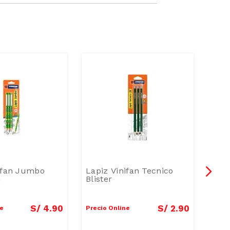
ifan Jumbo
Lapiz Vinifan Tecnico
Lápi
n
Blister
490
S/
4
.
90
S/
2
.
90
ne
Precio Online
Preci