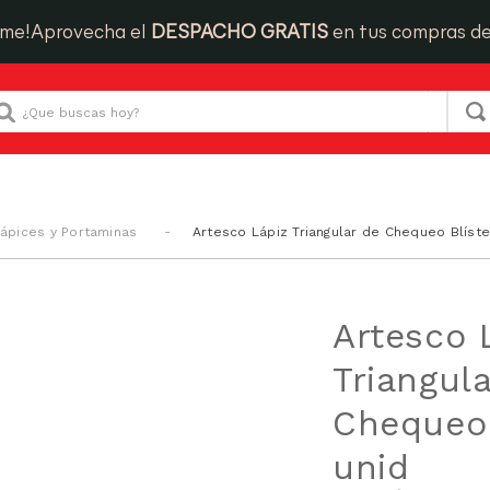
ime!
Aprovecha el
DESPACHO GRATIS
en tus compras d
Que buscas hoy?
ápices y Portaminas
Artesco Lápiz Triangular de Chequeo Blíste
Artesco 
Triangul
Chequeo 
unid