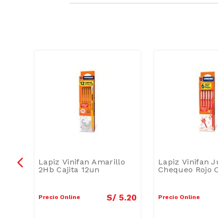
Lapiz Vinifan Amarillo
Lapiz Vinifan 
2Hb Cajita 12un
Chequeo Rojo C
11
.
80
S/
5
.
20
Precio Online
Precio Online