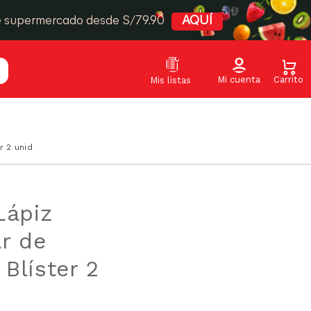
e supermercado desde S/79.90
AQUÍ
r 2 unid
Lápiz
ar de
Blíster 2