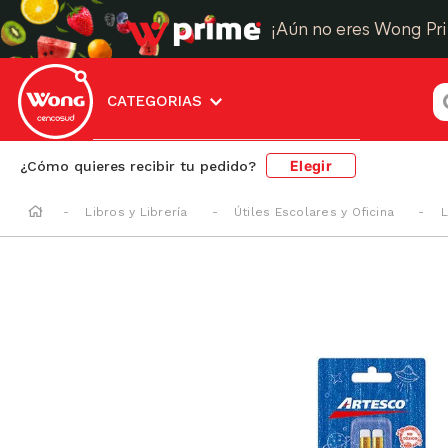
¡Aún no eres Wong Pr
¿
CATEGORIAS
Elegir
¿Cómo quieres recibir tu pedido?
Libros y Librería
Útiles Escolares y Oficina
L