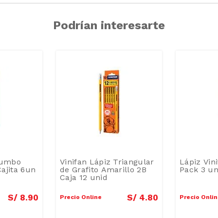
Podrían interesarte
Jumbo
Vinifan Lápiz Triangular
Lápiz Vin
ajita 6un
de Grafito Amarillo 2B
Pack 3 u
Caja 12 unid
S/
8
.
90
S/
4
.
80
Precio Online
Precio Onli