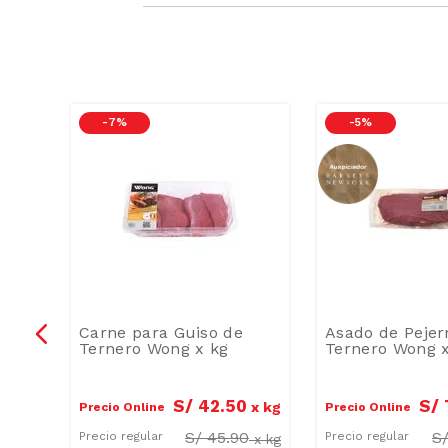
-
7 %
-
5 %
lero
Carne para Guiso de
Asado de Pejer
g
Ternero Wong x kg
Ternero Wong 
0
S/
42
.
50
S/
x
kg
x
kg
Precio Online
Precio Online
S/
45.90
S
Precio regular
Precio regular
x
kg