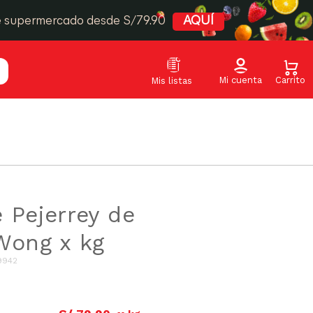
e supermercado desde S/79.90
AQUÍ
 Pejerrey de
Wong x kg
9942