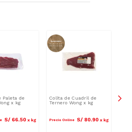
e Paleta de
Colita de Cuadril de
Entr
Wong x kg
Ternero Wong x kg
Won
S/
66
.
50
S/
80
.
90
x
kg
x
kg
ne
Precio Online
Preci