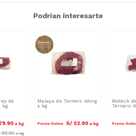
Podrían interesarte
rey de
Malaya de Ternero Wong
Bisteck d
x kg
x kg
Ternero 
79
.
90
S/
52
.
90
x
kg
x
kg
Precio Online
Precio Onli
/
83.90
x
kg