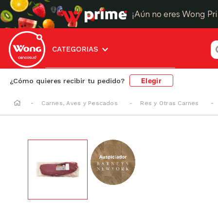
¡Aún no eres Wong Pr
¿
CATEGORIAS
Elegir
¿Cómo quieres recibir tu pedido?
Carnes, Aves y Pescados
Res y Otras Carnes