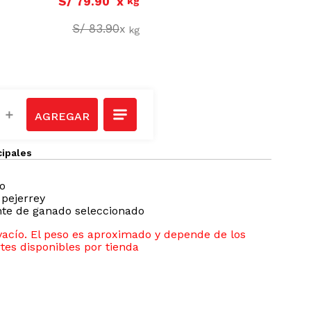
S/
79
.
90
x
kg
S/
83
.
90
x
kg
＋
cipales
o
 pejerrey
nte de ganado seleccionado
acío. El peso es aproximado y depende de los
tes disponibles por tienda