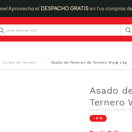
ime!
Aprovecha el
DESPACHO GRATIS
en tus compras d
Que buscas hoy?
Cortes de Ternero
Asado de Pejerrey de Ternero Wong x kg
Asado de
Ternero 
WONG
REFERENCIA
:
71
-
5 %