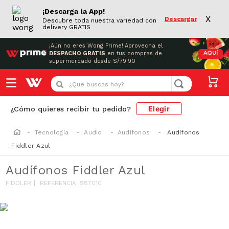
¡Descarga la App!
X
Descargar
Descubre toda nuestra variedad con
delivery GRATIS
¡Aún no eres Wong Prime!
Aprovecha el
DESPACHO GRATIS
en tus compras de
AQUÍ
supermercado desde S/79.90
¿Que buscas hoy?
Elegir
¿Cómo quieres recibir tu pedido?
Tecnología
Audio
Audífonos
Audífonos
Fiddler Azul
Audífonos Fiddler Azul
FIDDLER
REFERENCIA
:
987010