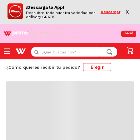
¡Descarga la App!
X
Descargar
Descubre toda nuestra variedad con
delivery GRATIS
¡Aún no eres Wong Prime!
Aprovecha el
DESPACHO GRATIS
en tus compras de
AQUÍ
supermercado desde S/79.90
Cargando comentarios...
¿Que buscas hoy?
Elegir
¿Cómo quieres recibir tu pedido?