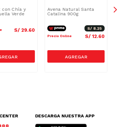
 con Chía y
Avena Natural Santa
Aven
uella Verde
Catalina 900g
Hoju
900
S/
8
.
25
S/
29
.
60
ne
Preci
S/
12
.
60
Precio Online
LCENTER
DESCARGA NUESTRA APP
8888