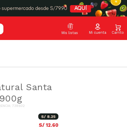
e supermercado desde S/79.90
AQUÍ
tural Santa
 900g
RENCIA
:
738932
S/
8
.
25
S/
12
.
60