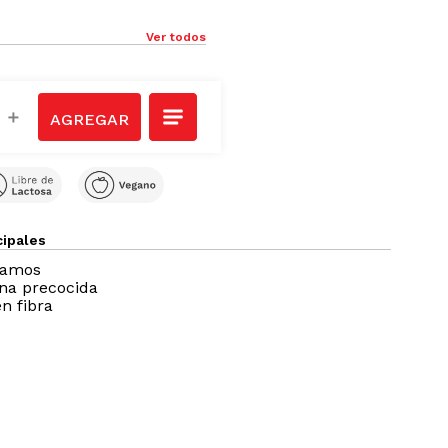
Ver todos
＋
cipales
ramos
na precocida
n fibra