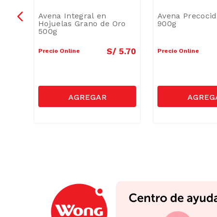
Avena Integral en
Avena Precocid
Hojuelas Grano de Oro
900g
500g
3
.
90
S/
5
.
70
Precio Online
Precio Online