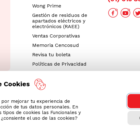
Wong Prime
Gestión de residuos de
apartados eléctricos y
electrónicos (RAEE)
Ventas Corporativas
Memoria Cencosud
Revisa tu boleta
Políticas de Privacidad
Términos y Condiciones
Legales
e Cookies
Código de Ética
or mejorar tu experiencia de
Cyber Wong 2026
ección de tus datos personales. En
Decargar App
 tipos de cookies las Funcionales y
n ¿consiente el uso de las cookies?