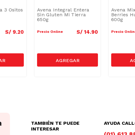
a 3 Ositos
Avena Integral Entera
Avena Mix
Sin Gluten Mi Tierra
Berries H
650g
600g
S/
9
.
20
S/
14
.
90
Precio Online
Precio Onli
TAMBIÉN TE PUEDE
AYUDA CAL
INTERESAR
(01) 613 