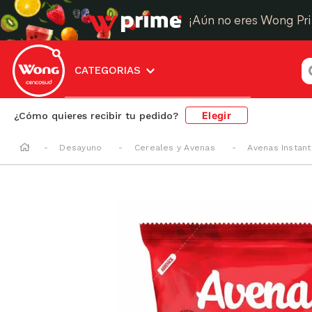
¡Aún no eres Wong Pr
¿
CATEGORIAS
Elegir
¿Cómo quieres recibir tu pedido?
Desayuno
Cereales y Avenas
Avenas Instan