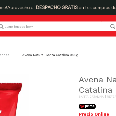
ime!
Aprovecha el
DESPACHO GRATIS
en tus compras d
Que buscas hoy?
táneas
Avena Natural Santa Catalina 900g
Avena Na
Catalina
SANTA CATALINA
REFE