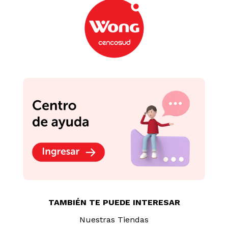
Bañera Aqua Reyplast
Set Cepillo Peine
Decorada Clarificada
Birdies Rosa Suavinex
Niño
S/
59
.
90
S/
48
.
90