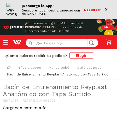
¡Descarga la App!
X
Descargar
Descubre toda nuestra variedad con
delivery GRATIS
¡Aún no eres Wong Prime!
Aprovecha el
DESPACHO GRATIS
en tus compras de
AQUÍ
supermercado desde S/79.90
¿Que buscas hoy?
Elegir
¿Cómo quieres recibir tu pedido?
Niños y Bebés
Mundo Bebé
Baño del Bebé
Bacín de Entrenamiento Reyplast Anatómico con Tapa Surtido
Bacín de Entrenamiento Reyplast
Anatómico con Tapa Surtido
REYPLAST
REFERENCIA
:
998095
-
22 %