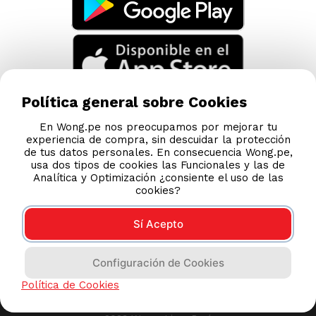
TAMBIÉN TE PUEDE INTERESAR
Nuestras Tiendas
Consultas y Sugerencias
Teléfonos
Política general sobre Cookies
Revisa tu boleta
En Wong.pe nos preocupamos por mejorar tu
experiencia de compra, sin descuidar la protección
Políticas de Privacidad
de tus datos personales. En consecuencia Wong.pe,
Términos y Condiciones
usa dos tipos de cookies las Funcionales y las de
Analítica y Optimización ¿consiente el uso de las
Legales
cookies?
Código de Ética
Sí Acepto
AYUDA CALLCENTER
Configuración de Cookies
(511) 613-8888
Política de Cookies