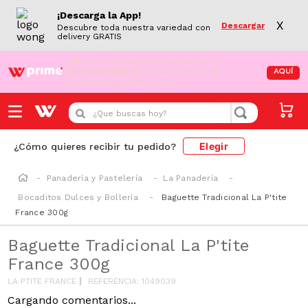
¡Descarga la App!
X
Descargar
Descubre toda nuestra variedad con
delivery GRATIS
¡Aún no eres Wong Prime!
Aprovecha el
DESPACHO GRATIS
en tus compras de
AQUÍ
supermercado desde S/79.90
¿Que buscas hoy?
Elegir
¿Cómo quieres recibir tu pedido?
Panadería y Pastelería
La Panadería
Bocaditos Dulces y Bollería
Baguette Tradicional La P'tite
France 300g
Baguette Tradicional La P'tite
France 300g
LA PTITE FRANCE
REFERENCIA
:
1049039
Cargando comentarios...