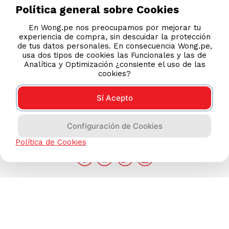
Teléfonos
Política general sobre Cookies
Revisa tu boleta
En Wong.pe nos preocupamos por mejorar tu
experiencia de compra, sin descuidar la protección
Políticas de Privacidad
de tus datos personales. En consecuencia Wong.pe,
Términos y Condiciones
usa dos tipos de cookies las Funcionales y las de
Analítica y Optimización ¿consiente el uso de las
Legales
cookies?
Código de Ética
Sí Acepto
AYUDA CALLCENTER
Configuración de Cookies
(511) 613-8888
Política de Cookies
DESCARGA NUESTRA APP