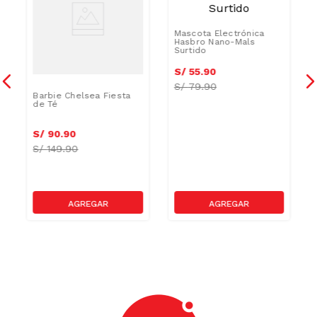
Barbie Chelsea Fiesta
Mascota Electrónica
de Té
Hasbro Nano-Mals
Surtido
S/
90
.
90
S/
55
.
90
S/
149.90
S/
79.90