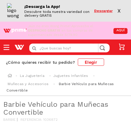
¡Descarga la App!
X
Descargar
Descubre toda nuestra variedad con
delivery GRATIS
¡Aún no eres Wong Prime!
Aprovecha el
DESPACHO GRATIS
en tus compras de
AQUÍ
supermercado desde S/79.90
¿Que buscas hoy?
Elegir
¿Cómo quieres recibir tu pedido?
La Juguetería
Juguetes Infantiles
Muñecas y Accesorios
Barbie Vehículo para Muñecas
Convertible
Barbie Vehículo para Muñecas
Convertible
BARBIE
REFERENCIA
:
1036872