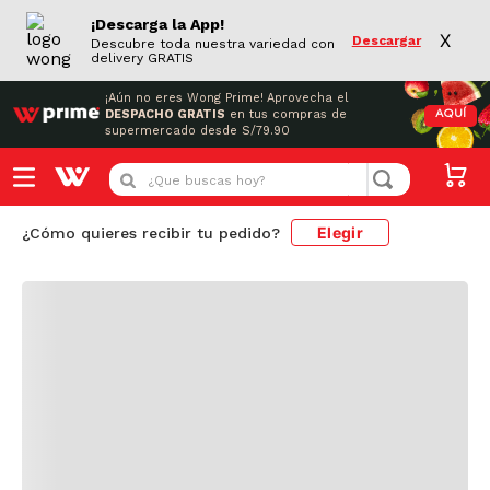
¡Descarga la App!
X
Descargar
Descubre toda nuestra variedad con
delivery GRATIS
¡Aún no eres Wong Prime!
Aprovecha el
DESPACHO GRATIS
en tus compras de
AQUÍ
supermercado desde S/79.90
Cargando comentarios...
¿Que buscas hoy?
Elegir
¿Cómo quieres recibir tu pedido?