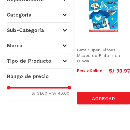
Libros y Librería
(
2
)
Categoría
Útiles Escolares y Oficina
(
2
)
Sub-Categoría
Artes Manuales
(
2
)
Marca
Bata Super Héroes
Maped de Pintor con
Maped
(
2
)
Tipo de Producto
Funda
S/
33
.
9
Precio Online
Otros Útiles Escolares
(
2
)
S/ 31.00
–
S/ 40.00