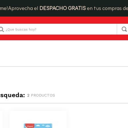
ime!
Aprovecha el
DESPACHO GRATIS
en tus compras d
Que buscas hoy?
úsqueda:
2
PRODUCTOS