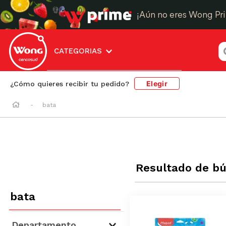
¡Aún no eres Wong Pr
¿
CATEGORIAS
Elegir
¿Cómo quieres recibir tu pedido?
bata
Resultado de b
bata
Departamento