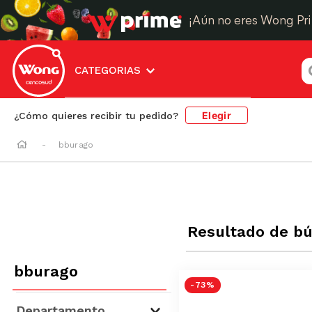
¡Aún no eres Wong Pr
¿
CATEGORIAS
Elegir
¿Cómo quieres recibir tu pedido?
bburago
Resultado de b
bburago
-
73 %
Departamento