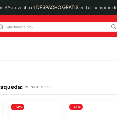
ime!
Aprovecha el
DESPACHO GRATIS
en tus compras d
Que buscas hoy?
úsqueda:
12
PRODUCTOS
-
73 %
-
73 %