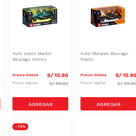
Auto Aston Martin
Auto Mclaren Bburago
Bburago Alonso
Piastri
0
S/
15
.
90
S/
15
.
9
Precio Online
Precio Online
0
S/
59.90
S/
59.9
Precio regular
Precio regular
-
73 %