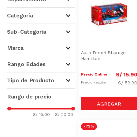
La Juguetería
(
12
)
Categoría
Juguetes Infantiles
(
12
)
Sub-Categoría
Autos y Pistas
(
12
)
Marca
Auto Ferrari Bburago
Hamilton
Bburago
(
12
)
Rango Edades
S/
15
.
9
Precio Online
De 6 a 8 años
(
12
)
Tipo de Producto
S/
59.9
Precio regular
Autos y Camionetas
(
12
)
S/ 15.00
–
S/ 20.00
-
73 %