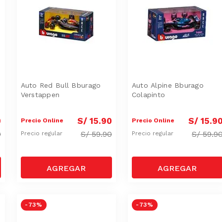
Auto Red Bull Bburago
Auto Alpine Bburago
Verstappen
Colapinto
0
S/
15
.
90
S/
15
.
9
Precio Online
Precio Online
0
S/
59.90
S/
59.9
Precio regular
Precio regular
-
73 %
-
73 %