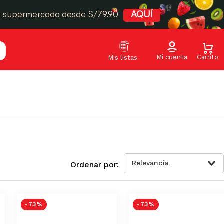
e supermercado desde S/79.90
AQUÍ
Relevancia
-
73 %
-
73 %