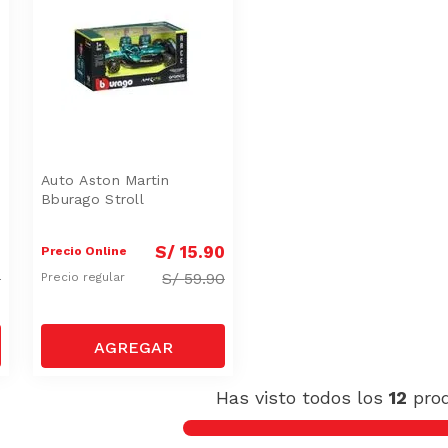
Auto Aston Martin
Bburago Stroll
0
S/
15
.
90
Precio Online
0
S/
59.90
Precio regular
Has visto todos los
12
pro