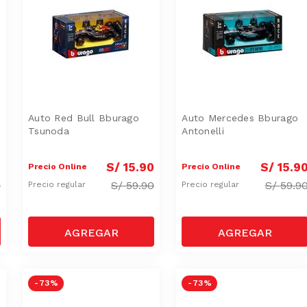
Auto Red Bull Bburago
Auto Mercedes Bburago
Tsunoda
Antonelli
0
S/
15
.
90
S/
15
.
9
Precio Online
Precio Online
0
S/
59.90
S/
59.9
Precio regular
Precio regular
-
73 %
-
73 %