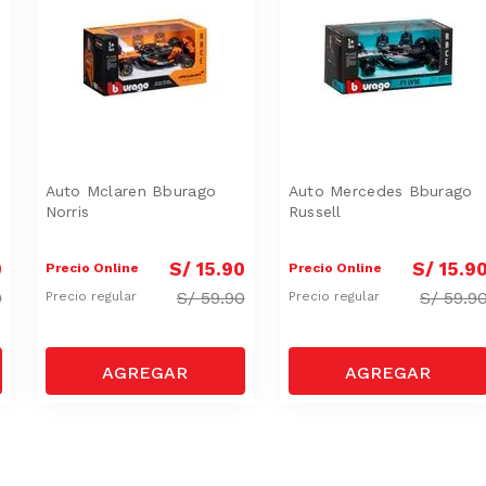
Auto Mclaren Bburago
Auto Mercedes Bburago
Norris
Russell
0
S/
15
.
90
S/
15
.
9
Precio Online
Precio Online
0
S/
59.90
S/
59.9
Precio regular
Precio regular