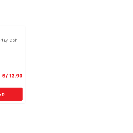
Play Doh
S/
12
.
90