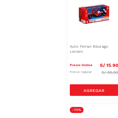
Auto Ferrari Bburago
Leclerc
S/
15
.
9
Precio Online
S/
59.9
Precio regular
-
73 %