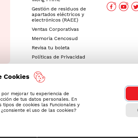
Gestión de residuos de
apartados eléctricos y
electrónicos (RAEE)
Ventas Corporativas
Memoria Cencosud
Revisa tu boleta
Políticas de Privacidad
Términos y Condiciones
Legales
e Cookies
Código de Ética
or mejorar tu experiencia de
Cyber Wong 2026
ección de tus datos personales. En
Decargar App
 tipos de cookies las Funcionales y
n ¿consiente el uso de las cookies?
tienda usa Niubiz para realizar transacciones electrónicas.