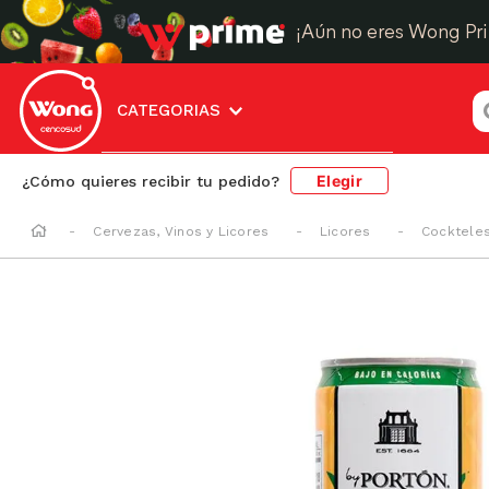
¡Aún no eres Wong Pr
¿
CATEGORIAS
Elegir
¿Cómo quieres recibir tu pedido?
Cervezas, Vinos y Licores
Licores
Cocktele