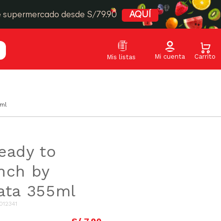
e supermercado desde S/79.90
AQUÍ
5ml
eady to
nch by
ata 355ml
012341