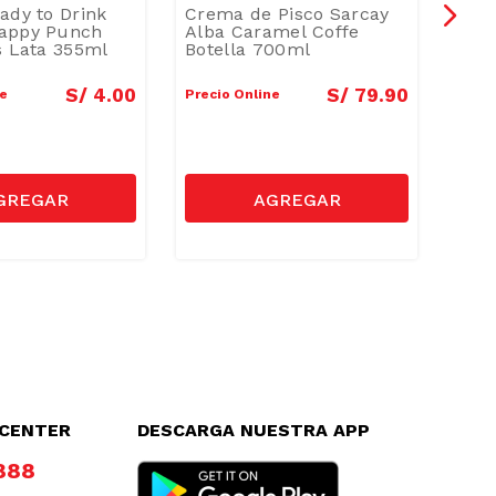
ady to Drink
Crema de Pisco Sarcay
Bebi
appy Punch
Alba Caramel Coffe
Mami
s Lata 355ml
Botella 700ml
355
S/
4
.
00
S/
79
.
90
ne
Precio Online
Preci
LCENTER
DESCARGA NUESTRA APP
8888