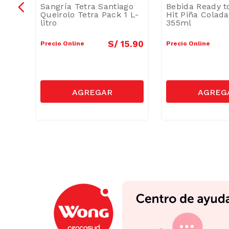
nk
Sangría Tetra Santiago
Bebida Ready t
a
Queirolo Tetra Pack 1 L-
Hit Piña Colada
litro
355ml
11
.
50
S/
15
.
90
Precio Online
Precio Online