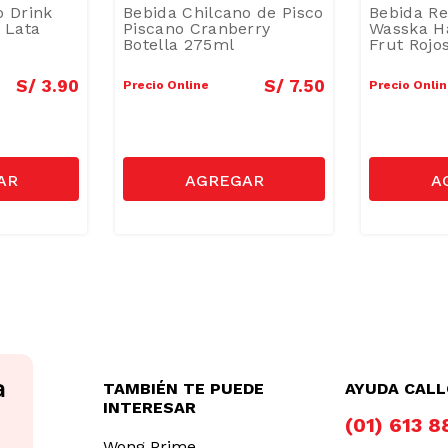
o Drink
Bebida Chilcano de Pisco
Bebida Re
 Lata
Piscano Cranberry
Wasska H
Botella 275ml
Frut Rojo
S/
3
.
90
S/
7
.
50
Precio Online
Precio Onli
TAMBIÉN TE PUEDE
AYUDA CAL
INTERESAR
(01) 613 
Wong Prime