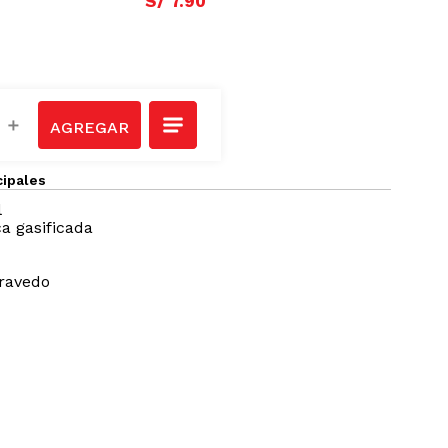
S/
7
.
90
＋
cipales
l
a gasificada
aravedo