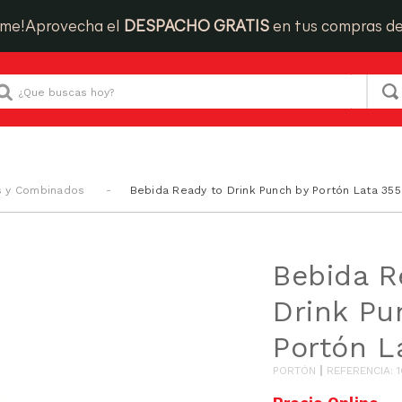
ime!
Aprovecha el
DESPACHO GRATIS
en tus compras d
Que buscas hoy?
s y Combinados
Bebida Ready to Drink Punch by Portón Lata 35
Bebida R
Drink Pu
Portón L
PORTÓN
REFERENCIA
:
1