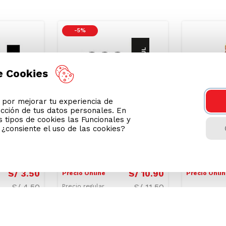
Podrían interesarte
-
5 %
e Cookies
or mejorar tu experiencia de
ección de tus datos personales. En
 tipos de cookies las Funcionales y
n ¿consiente el uso de las cookies?
tante
Sixpack Rehidratante
Bebida Re
 Botella
Powerade Mora Botella
Gatorade 
600ml
Botella 7
S/
3
.
50
S/
10
.
90
Precio Online
Precio Onli
S/
4.50
S/
11.50
Precio regular