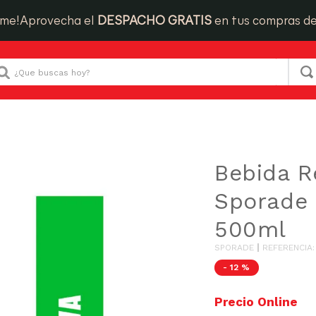
ime!
Aprovecha el
DESPACHO GRATIS
en tus compras d
Que buscas hoy?
hidratantes
Bebida Rehidratante Sporade Uva Botella 500ml
Bebida R
Sporade 
500ml
SPORADE
REFERENCIA
-
12 %