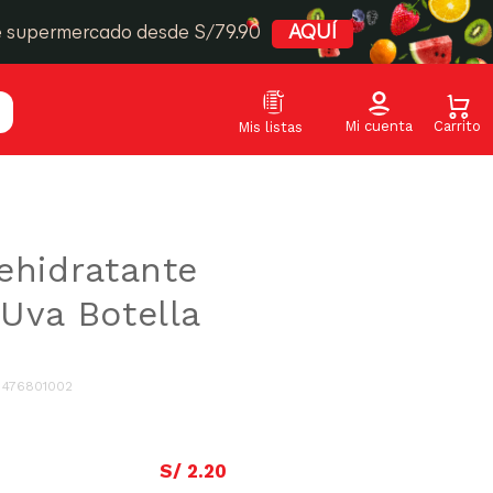
e supermercado desde S/79.90
AQUÍ
ehidratante
Uva Botella
:
476801002