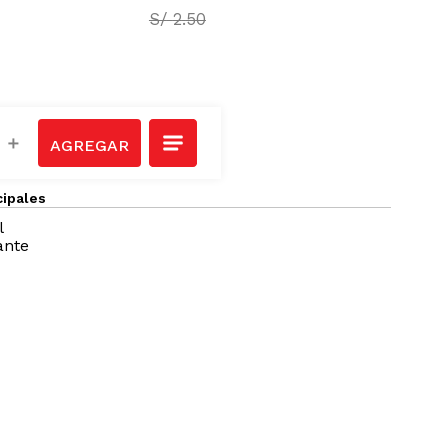
S/
2
.
20
S/
2
.
50
＋
cipales
l
ante