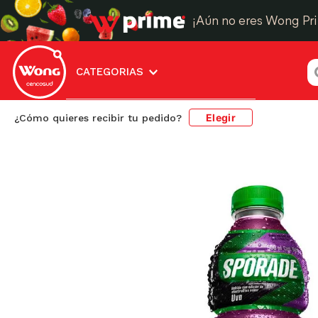
¡Aún no eres Wong Pr
¿
CATEGORIAS
Elegir
¿Cómo quieres recibir tu pedido?
Aguas y Bebidas
Bebidas Regeneradoras
Re