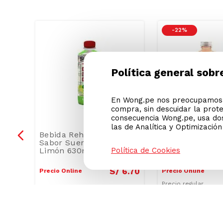
-
22 %
Política general sobr
En Wong.pe nos preocupamos p
compra, sin descuidar la prot
consecuencia Wong.pe, usa dos
las de Analítica y Optimizació
Política de Cookies
Bebida Rehidratante
Bebida Rehidra
Sabor Suerox Lima
Dilyte Manzana
Limón 630ml
650ml
2
.
20
S/
6
.
70
Precio Online
Precio Online
/
2.50
Precio regular