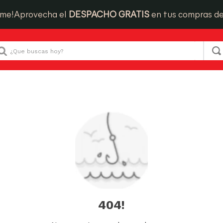
ime!
Aprovecha el
DESPACHO GRATIS
en tus compras d
Que buscas hoy?
404!