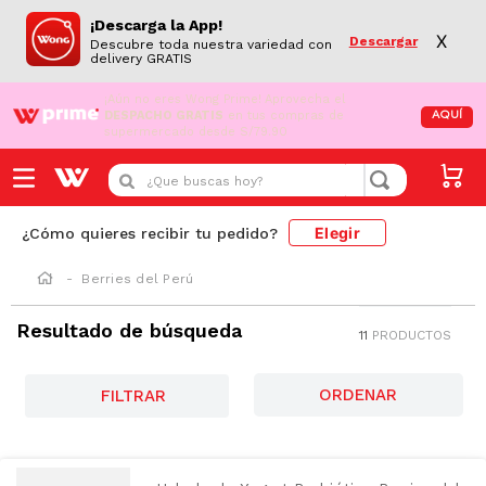
¡Descarga la App!
X
Descargar
Descubre toda nuestra variedad con
delivery GRATIS
¡Aún no eres Wong Prime!
Aprovecha el
DESPACHO GRATIS
en tus compras de
AQUÍ
supermercado desde S/79.90
¿Que buscas hoy?
Elegir
¿Cómo quieres recibir tu pedido?
Berries del Perú
Resultado de búsqueda
11
PRODUCTOS
FILTRAR