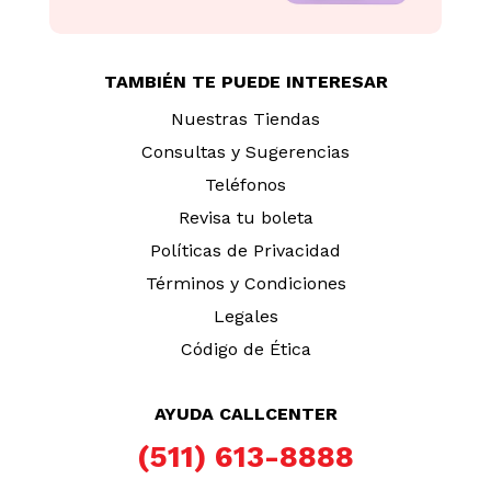
Deslizador Bestway
Piscina Bestway Inflable
Individual 4.88m
Elíptica
S/
69
.
90
S/
299
.
00
TAMBIÉN TE PUEDE INTERESAR