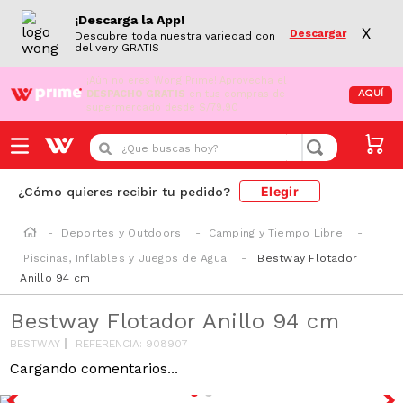
¡Descarga la App!
X
Descargar
Descubre toda nuestra variedad con
delivery GRATIS
¡Aún no eres Wong Prime!
Aprovecha el
DESPACHO GRATIS
en tus compras de
AQUÍ
supermercado desde S/79.90
¿Que buscas hoy?
Elegir
¿Cómo quieres recibir tu pedido?
Deportes y Outdoors
Camping y Tiempo Libre
Piscinas, Inflables y Juegos de Agua
Bestway Flotador
Anillo 94 cm
Bestway Flotador Anillo 94 cm
BESTWAY
REFERENCIA
:
908907