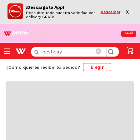
¡Descarga la App!
X
Descargar
Descubre toda nuestra variedad con
delivery GRATIS
¡Aún no eres Wong Prime!
Aprovecha el
DESPACHO GRATIS
en tus compras de
AQUÍ
supermercado desde S/79.90
¿Que buscas hoy?
Elegir
¿Cómo quieres recibir tu pedido?
bestway
Resultado de búsqueda
69
PRODUCTOS
FILTRAR
-
33 %