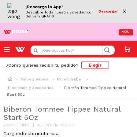
¡Descarga la App!
X
Descargar
Descubre toda nuestra variedad con
delivery GRATIS
¡Aún no eres Wong Prime!
Aprovecha el
DESPACHO GRATIS
en tus compras de
AQUÍ
supermercado desde S/79.90
¿Que buscas hoy?
Elegir
¿Cómo quieres recibir tu pedido?
Niños y Bebés
Mundo Bebé
Biberones y Accesorios
Biberón Tommee Tippee Natural
Start 5Oz
Biberón Tommee Tippee Natural
Start 5Oz
TOMMEE TIPPEE
REFERENCIA
:
1035735