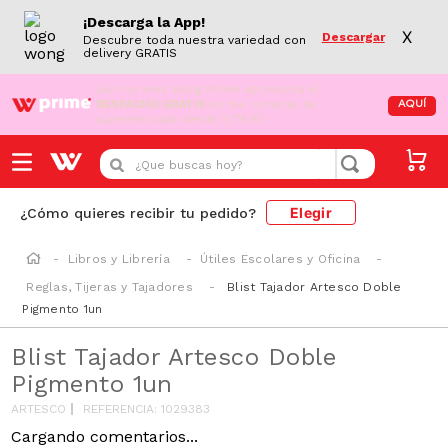
¡Descarga la App!
X
Descargar
Descubre toda nuestra variedad con
delivery GRATIS
¡Aún no eres Wong Prime!
Aprovecha el
DESPACHO GRATIS
en tus compras de
AQUÍ
supermercado desde S/79.90
¿Que buscas hoy?
Elegir
¿Cómo quieres recibir tu pedido?
Libros y Librería
Útiles Escolares y Oficina
Reglas, Tijeras y Tajadores
Blist Tajador Artesco Doble
Pigmento 1un
Blist Tajador Artesco Doble
Pigmento 1un
ARTESCO
REFERENCIA
:
1029383
Cargando comentarios...