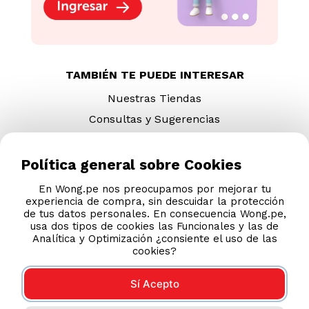
TAMBIÉN TE PUEDE INTERESAR
Nuestras Tiendas
Consultas y Sugerencias
Teléfonos
Revisa tu boleta
Política general sobre Cookies
Políticas de Privacidad
En Wong.pe nos preocupamos por mejorar tu
experiencia de compra, sin descuidar la protección
Términos y Condiciones
de tus datos personales. En consecuencia Wong.pe,
Legales
usa dos tipos de cookies las Funcionales y las de
Analítica y Optimización ¿consiente el uso de las
Código de Ética
cookies?
Sí Acepto
AYUDA CALLCENTER