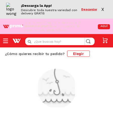
¡Descarga la App!
X
Descargar
Descubre toda nuestra variedad con
delivery GRATIS
¡Aún no eres Wong Prime!
Aprovecha el
DESPACHO GRATIS
en tus compras de
AQUÍ
supermercado desde S/79.90
¿Que buscas hoy?
Elegir
¿Cómo quieres recibir tu pedido?