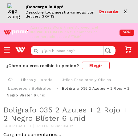
¡Descarga la App!
X
Descargar
Descubre toda nuestra variedad con
delivery GRATIS
¡Aún no eres Wong Prime!
Aprovecha el
DESPACHO GRATIS
en tus compras de
AQUÍ
supermercado desde S/79.90
¿Que buscas hoy?
Elegir
¿Cómo quieres recibir tu pedido?
Libros y Librería
Útiles Escolares y Oficina
Lapiceros y Bolígrafos
Bolígrafo 035 2 Azules + 2 Rojo + 2
Negro Blíster 6 unid
Bolígrafo 035 2 Azules + 2 Rojo +
2 Negro Blíster 6 unid
FABER CASTELL
REFERENCIA
:
101402
Cargando comentarios...