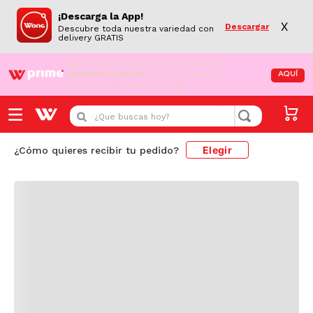
¡Descarga la App!
X
Descargar
Descubre toda nuestra variedad con
delivery GRATIS
¡Aún no eres Wong Prime!
Aprovecha el
DESPACHO GRATIS
en tus compras de
AQUÍ
supermercado desde S/79.90
Cargando comentarios...
¿Que buscas hoy?
Elegir
¿Cómo quieres recibir tu pedido?