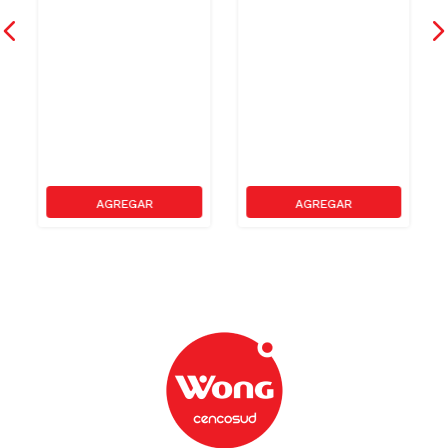
Bolsas para Cocina y
Bolsa de Basura Home
Baño Home Care Rollo
Care Cocina y Baño 20un
75un
S/
21
.
90
S/
8
.
90