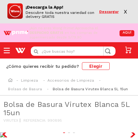
¡Descarga la App!
X
Descargar
Descubre toda nuestra variedad con
delivery GRATIS
¡Aún no eres Wong Prime!
Aprovecha el
DESPACHO GRATIS
en tus compras de
AQUÍ
supermercado desde S/79.90
¿Que buscas hoy?
Elegir
¿Cómo quieres recibir tu pedido?
Limpieza
Accesorios de Limpieza
Bolsas de Basura
Bolsa de Basura Virutex Blanca 5L 15un
Bolsa de Basura Virutex Blanca 5L
15un
VIRUTEX
REFERENCIA
:
990895