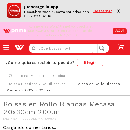
¡Descarga la App!
X
Descargar
Descubre toda nuestra variedad con
delivery GRATIS
¡Aún no eres Wong Prime!
Aprovecha el
DESPACHO GRATIS
en tus compras de
AQUÍ
supermercado desde S/79.90
¿Que buscas hoy?
Elegir
¿Cómo quieres recibir tu pedido?
Hogar y Bazar
Cocina
Bolsas Plásticas y Reutilizables
Bolsas en Rollo Blancas
Mecasa 20x30cm 200un
Bolsas en Rollo Blancas Mecasa
20x30cm 200un
MECASA
REFERENCIA
:
522512
Cargando comentarios...